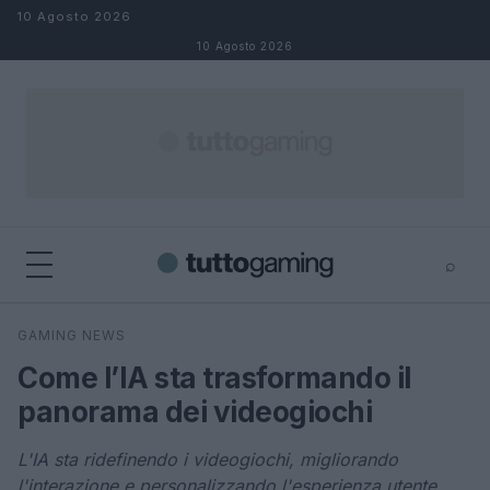
Salta al contenuto
10 Agosto 2026
10 Agosto 2026
⌕
×
⌕
GAMING NEWS
Cerca
Come l’IA sta trasformando il
panorama dei videogiochi
L'IA sta ridefinendo i videogiochi, migliorando
l'interazione e personalizzando l'esperienza utente.