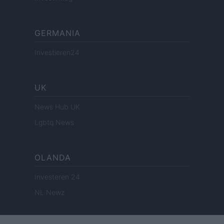
GERMANIA
Investieren24
UK
News Hub UK
Lgbtq News
OLANDA
Investeren 24
NL Newz