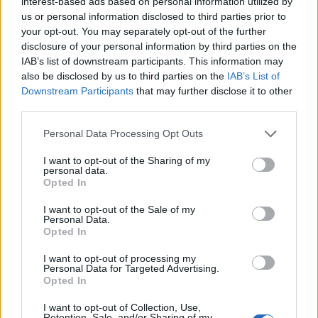
interest-based ads based on personal information utilized by
rivoluzionando il mondo dei videogiochi, non solo
us or personal information disclosed to third parties prior to
migliorando la qualità del gioco, ma anche
your opt-out. You may separately opt-out of the further
disclosure of your personal information by third parties on the
ottimizzando la sicurezza e l’interazione. Con il
IAB’s list of downstream participants. This information may
continuo progresso tecnologico, possiamo solo
also be disclosed by us to third parties on the
IAB’s List of
immaginare le nuove avventure che ci attendono
Downstream Participants
that may further disclose it to other
third parties.
nel futuro. Sei pronto a scoprire cosa ci riserva il
domani?
Please note that this website/app uses one or more Google
Personal Data Processing Opt Outs
services and may gather and store information including but
not limited to your visit or usage behaviour. You may click to
I want to opt-out of the Sharing of my
personal data.
grant or deny consent to Google and its third-party tags to
Opted In
AUTORE
use your data for below specified purposes in below Google
AiAdhubMedia
consent section.
I want to opt-out of the Sale of my
Personal Data.
Opted In
I want to opt-out of processing my
Personal Data for Targeted Advertising.
Opted In
I want to opt-out of Collection, Use,
Retention, Sale, and/or Sharing of my