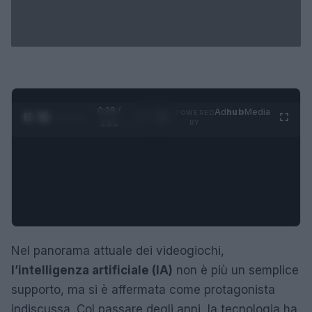
0:29 /
Ad
hub
Media
POWERED
1
/
4
1:21
BY
Nel panorama attuale dei videogiochi,
l’intelligenza artificiale (IA)
non è più un semplice
supporto, ma si è affermata come protagonista
indiscussa. Col passare degli anni, la tecnologia ha