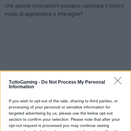
che queste innovazioni possano cambiare il nostro
modo di apprendere e interagire?
TuttoGaming -
Do Not Process My Personal
Information
If you wish to opt-out of the sale, sharing to third parties, or
processing of your personal or sensitive information for
targeted advertising by us, please use the below opt-out
section to confirm your selection. Please note that after your
opt-out request is processed you may continue seeing
In conclusione, l’intelligenza artificiale sta