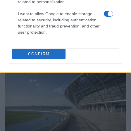
related to personalization.
I want to allow Google to enable storage
related to security, including authentication
functionality and fraud prevention, and other
user protection.
William, Kate e i principini in Scozia per i giochi del
Commonwealth: tutti i dettagli
CONFIRM
Francesca Lombardi · 2 Ago 2026
GAMING NEWS