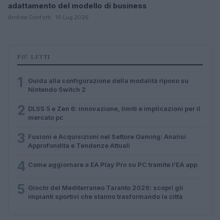
adattamento del modello di business
Andrea Conforti · 10 Lug 2026
PIÙ LETTI
1
Guida alla configurazione della modalità riposo su
Nintendo Switch 2
2
DLSS 5 e Zen 6: innovazione, limiti e implicazioni per il
mercato pc
3
Fusioni e Acquisizioni nel Settore Gaming: Analisi
Approfondita e Tendenze Attuali
4
Come aggiornare a EA Play Pro su PC tramite l’EA app
5
Giochi del Mediterraneo Taranto 2026: scopri gli
impianti sportivi che stanno trasformando la città