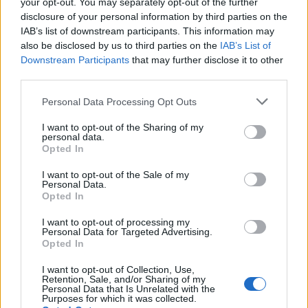
your opt-out. You may separately opt-out of the further
disclosure of your personal information by third parties on the
IAB’s list of downstream participants. This information may
also be disclosed by us to third parties on the
IAB’s List of
Downstream Participants
that may further disclose it to other
third parties.
Please note that this website/app uses one or more Google
Personal Data Processing Opt Outs
services and may gather and store information including but
not limited to your visit or usage behaviour. You may click to
I want to opt-out of the Sharing of my
AUTORE
personal data.
AiAdhubMedia
grant or deny consent to Google and its third-party tags to
Opted In
use your data for below specified purposes in below Google
consent section.
I want to opt-out of the Sale of my
Personal Data.
Opted In
I want to opt-out of processing my
Personal Data for Targeted Advertising.
Opted In
I want to opt-out of Collection, Use,
Retention, Sale, and/or Sharing of my
Personal Data that Is Unrelated with the
Purposes for which it was collected.