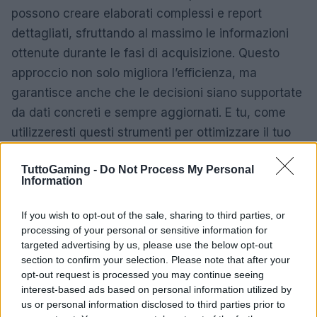
possono creare elaborati complessi e report
dettagliati, sfruttando al massimo le informazioni
ottenute durante le fasi di acquisizione. Questo
approccio non solo migliora l’efficienza, ma
garantisce anche che le decisioni siano supportate
da dati concreti e sempre aggiornati. E tu, come
utilizzeresti questi strumenti per ottimizzare il tuo
lavoro?
TuttoGaming -
Do Not Process My Personal
Information
If you wish to opt-out of the sale, sharing to third parties, or
processing of your personal or sensitive information for
targeted advertising by us, please use the below opt-out
section to confirm your selection. Please note that after your
opt-out request is processed you may continue seeing
interest-based ads based on personal information utilized by
us or personal information disclosed to third parties prior to