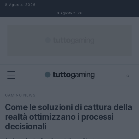
Salta al contenuto
8 Agosto 2026
8 Agosto 2026
⌕
×
⌕
GAMING NEWS
Cerca
Come le soluzioni di cattura della
realtà ottimizzano i processi
decisionali