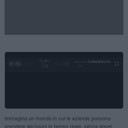
0:20 /
Ad
hub
Media
POWERED
1
/
4
1:20
BY
Immagina un mondo in cui le aziende possono
prendere decisioni in tempo reale, senza dover