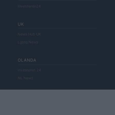
Investieren24
UK
News Hub UK
Lgbtq News
OLANDA
Investeren 24
NL Newz