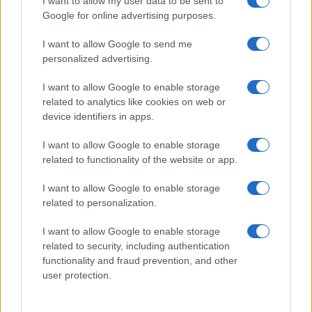
I want to allow my user data to be sent to
GAMING NEWS
Google for online advertising purposes.
I want to allow Google to send me
personalized advertising.
I want to allow Google to enable storage
related to analytics like cookies on web or
device identifiers in apps.
I want to allow Google to enable storage
related to functionality of the website or app.
I want to allow Google to enable storage
William, Kate e i principini in Scozia per i giochi del
related to personalization.
Commonwealth: tutti i dettagli
Francesca Lombardi · 2 Ago 2026
I want to allow Google to enable storage
related to security, including authentication
GAMING NEWS
functionality and fraud prevention, and other
user protection.