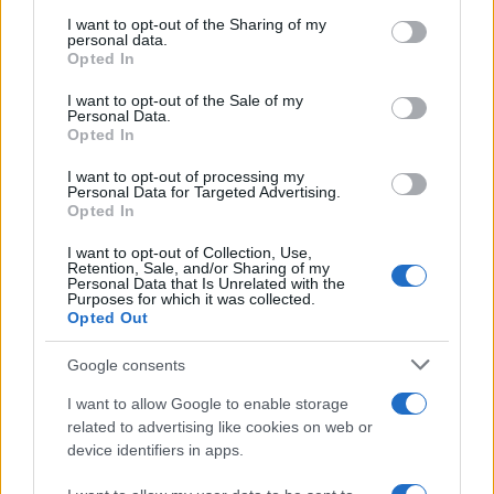
services and may gather and store information including but
not limited to your visit or usage behaviour. You may click to
I want to opt-out of the Sharing of my
personal data.
grant or deny consent to Google and its third-party tags to
Opted In
use your data for below specified purposes in below Google
consent section.
I want to opt-out of the Sale of my
Personal Data.
Opted In
I want to opt-out of processing my
Personal Data for Targeted Advertising.
Opted In
I want to opt-out of Collection, Use,
Retention, Sale, and/or Sharing of my
Personal Data that Is Unrelated with the
Purposes for which it was collected.
Opted Out
Google consents
I want to allow Google to enable storage
related to advertising like cookies on web or
Continua a leggere
device identifiers in apps.