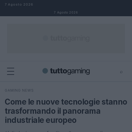
Salta al contenuto
7 Agosto 2026
7 Agosto 2026
⌕
×
⌕
GAMING NEWS
Cerca
Come le nuove tecnologie stanno
trasformando il panorama
industriale europeo