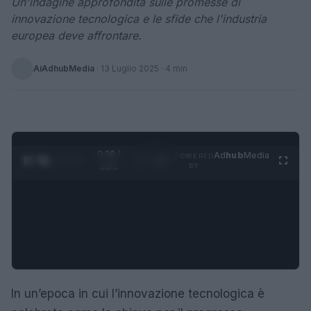
Un'indagine approfondita sulle promesse di
innovazione tecnologica e le sfide che l'industria
europea deve affrontare.
AiAdhubMedia
·
13 Luglio 2025
· 4 min
0:28 /
Ad
hub
Media
POWERED
1
/
4
1:21
BY
In un’epoca in cui l’innovazione tecnologica è