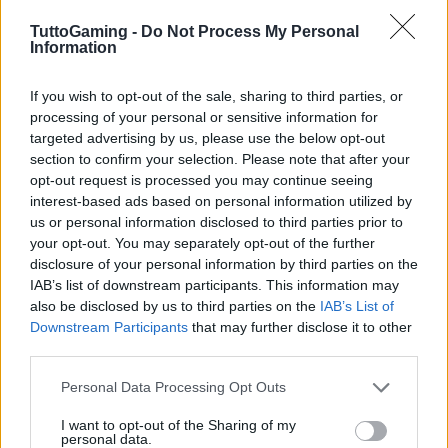
passeggera nel mondo digitale, ma rappresenta
TuttoGaming -
Do Not Process My Personal
una
transizione fondamentale
verso interazioni più
Information
immersive e coinvolgenti. Con l’adozione di queste
If you wish to opt-out of the sale, sharing to third parties, or
tecnologie, il futuro sembra promettente sia per il
processing of your personal or sensitive information for
settore dei videogiochi che per il marketing.
targeted advertising by us, please use the below opt-out
section to confirm your selection. Please note that after your
opt-out request is processed you may continue seeing
interest-based ads based on personal information utilized by
AUTORE
us or personal information disclosed to third parties prior to
AiAdhubMedia
your opt-out. You may separately opt-out of the further
disclosure of your personal information by third parties on the
IAB’s list of downstream participants. This information may
also be disclosed by us to third parties on the
IAB’s List of
Downstream Participants
that may further disclose it to other
third parties.
Please note that this website/app uses one or more Google
Personal Data Processing Opt Outs
services and may gather and store information including but
not limited to your visit or usage behaviour. You may click to
I want to opt-out of the Sharing of my
personal data.
grant or deny consent to Google and its third-party tags to