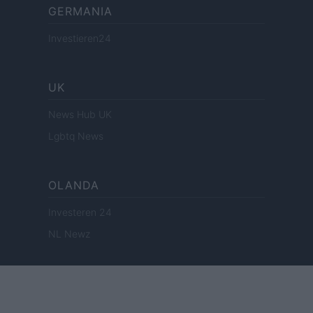
GERMANIA
Investieren24
UK
News Hub UK
Lgbtq News
OLANDA
Investeren 24
NL Newz