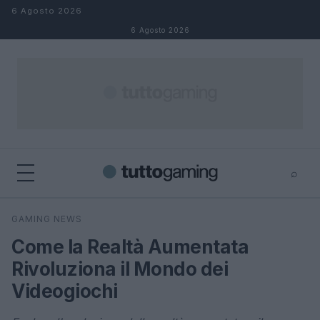
Salta al contenuto
6 Agosto 2026
6 Agosto 2026
⌕
×
⌕
GAMING NEWS
Cerca
Come la Realtà Aumentata
Rivoluziona il Mondo dei
Videogiochi