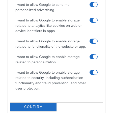
I want to allow Google to send me
personalized advertising.
I want to allow Google to enable storage
related to analytics like cookies on web or
device identifiers in apps.
I want to allow Google to enable storage
related to functionality of the website or app.
William, Kate e i principini in Scozia per i giochi del
Commonwealth: tutti i dettagli
I want to allow Google to enable storage
Francesca Lombardi · 2 Ago 2026
related to personalization.
GAMING NEWS
I want to allow Google to enable storage
related to security, including authentication
functionality and fraud prevention, and other
user protection.
CONFIRM