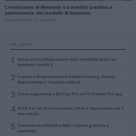
L’evoluzione di Nintendo tra eredità creativa e
adattamento del modello di business
Andrea Conforti · 10 Lug 2026
PIÙ LETTI
1
Guida alla configurazione della modalità riposo su
Nintendo Switch 2
2
Fusioni e Acquisizioni nel Settore Gaming: Analisi
Approfondita e Tendenze Attuali
3
Come aggiornare a EA Play Pro su PC tramite l’EA app
4
DLSS 5 e Zen 6: innovazione, limiti e implicazioni per il
mercato pc
5
Confronto tra NVIDIA e AMD: schede grafiche a
confronto