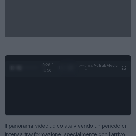
0:29 /
Ad
hub
Media
POWERED
1
/
4
1:50
BY
Il panorama videoludico sta vivendo un periodo di
intensa trasformazione, specialmente con l’arrivo