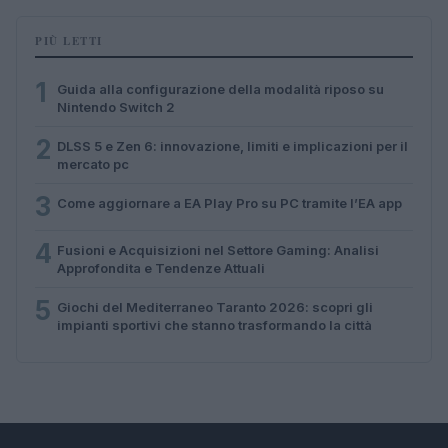
PIÙ LETTI
1
Guida alla configurazione della modalità riposo su
Nintendo Switch 2
2
DLSS 5 e Zen 6: innovazione, limiti e implicazioni per il
mercato pc
3
Come aggiornare a EA Play Pro su PC tramite l’EA app
4
Fusioni e Acquisizioni nel Settore Gaming: Analisi
Approfondita e Tendenze Attuali
5
Giochi del Mediterraneo Taranto 2026: scopri gli
impianti sportivi che stanno trasformando la città