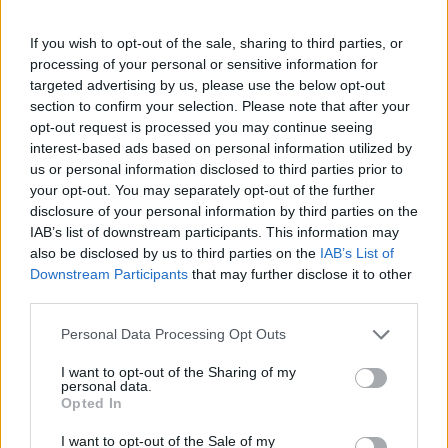
If you wish to opt-out of the sale, sharing to third parties, or
processing of your personal or sensitive information for
targeted advertising by us, please use the below opt-out
Conclusioni e prospettive future
section to confirm your selection. Please note that after your
opt-out request is processed you may continue seeing
In sintesi, i saldi estivi di Steam non sono solo
interest-based ads based on personal information utilized by
un’opportunità per i videogiocatori, ma anche un
us or personal information disclosed to third parties prior to
your opt-out. You may separately opt-out of the further
laboratorio di marketing per le aziende. Con
disclosure of your personal information by third parties on the
l’adattamento delle strategie di pricing e la
IAB’s list of downstream participants. This information may
comprensione dei comportamenti dei consumatori,
also be disclosed by us to third parties on the
IAB’s List of
Downstream Participants
that may further disclose it to other
i publisher possono ottenere risultati significativi. Il
third parties.
futuro del gaming è intrinsecamente legato
Please note that this website/app uses one or more Google
all’analisi dei dati e alla capacità di rispondere
Personal Data Processing Opt Outs
services and may gather and store information including but
rapidamente alle tendenze del mercato. Rimanere
not limited to your visit or usage behaviour. You may click to
I want to opt-out of the Sharing of my
personal data.
aggiornati e agire in base ai dati sarà cruciale per
grant or deny consent to Google and its third-party tags to
Opted In
use your data for below specified purposes in below Google
navigare in questo panorama in continua
consent section.
I want to opt-out of the Sale of my
evoluzione. Sarai pronto a cogliere le opportunità