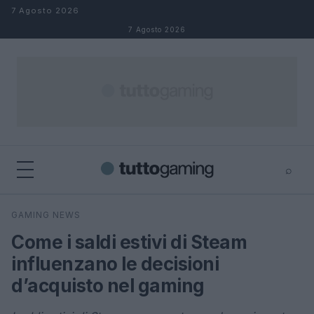
Salta al contenuto
7 Agosto 2026
7 Agosto 2026
⌕
×
⌕
GAMING NEWS
Cerca
Come i saldi estivi di Steam
influenzano le decisioni
d’acquisto nel gaming