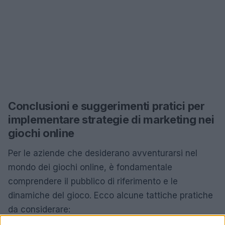
Conclusioni e suggerimenti pratici per
implementare strategie di marketing nei
giochi online
Per le aziende che desiderano avventurarsi nel
mondo dei giochi online, è fondamentale
comprendere il pubblico di riferimento e le
dinamiche del gioco. Ecco alcune tattiche pratiche
da considerare: