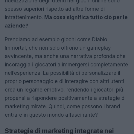
fidelizzazione degli utenti nei giochi online sono
spesso superiori rispetto ad altre forme di
intrattenimento.
Ma cosa significa tutto ciò per le
aziende?
Prendiamo ad esempio giochi come Diablo
Immortal, che non solo offrono un gameplay
avvincente, ma anche una narrativa profonda che
incoraggia i giocatori a immergersi completamente
nell’esperienza. La possibilità di personalizzare il
proprio personaggio e di interagire con altri utenti
crea un legame emotivo, rendendo i giocatori più
propensi a rispondere positivamente a strategie di
marketing mirate. Quindi, come possono i brand
entrare in questo mondo affascinante?
Strategie di marketing integrate nei