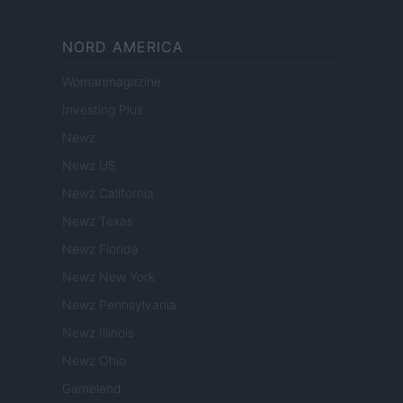
NORD AMERICA
Womanmagazine
Investing Plus
Newz
Newz US
Newz California
Newz Texas
Newz Florida
Newz New York
Newz Pennsylvania
Newz Illinois
Newz Ohio
Gameland