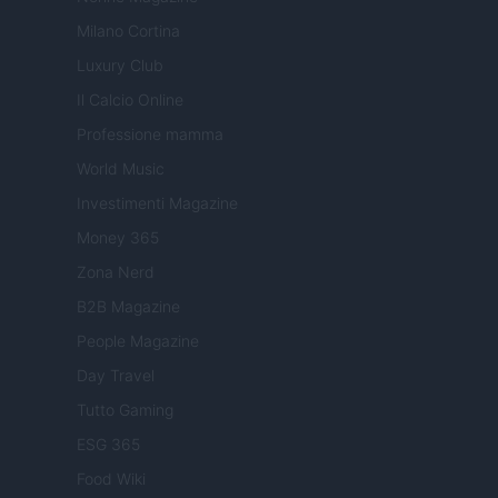
Milano Cortina
Luxury Club
Il Calcio Online
Professione mamma
World Music
Investimenti Magazine
Money 365
Zona Nerd
B2B Magazine
People Magazine
Day Travel
Tutto Gaming
ESG 365
Food Wiki