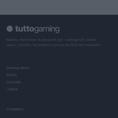
Notizie, recensioni e passione per i videogiochi. Game
news, console, recensioni e prove dei titoli del momento.
SEZIONI
Gaming News
Giochi
Consolle
I Game
MAGAZINE
Contattaci