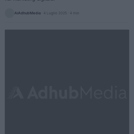
AiAdhubMedia
·
4 Luglio 2025
· 4 min