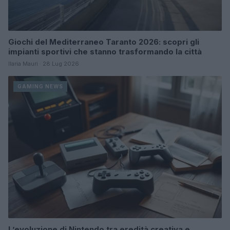
Giochi del Mediterraneo Taranto 2026: scopri gli
impianti sportivi che stanno trasformando la città
Ilaria Mauri · 28 Lug 2026
GAMING NEWS
L’evoluzione di Nintendo tra eredità creativa e