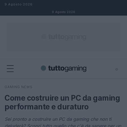
Salta al contenuto
9 Agosto 2026
9 Agosto 2026
⌕
×
⌕
GAMING NEWS
Cerca
Come costruire un PC da gaming
performante e duraturo
Sei pronto a costruire un PC da gaming che non ti
deluderà? Scopri tutto quello che c'è da sapere per un