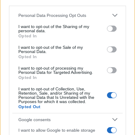
third parties.
Please note that this website/app uses one or more Google
Personal Data Processing Opt Outs
services and may gather and store information including but
not limited to your visit or usage behaviour. You may click to
I want to opt-out of the Sharing of my
personal data.
grant or deny consent to Google and its third-party tags to
Opted In
use your data for below specified purposes in below Google
consent section.
Costruire un PC da gaming rappresenta
I want to opt-out of the Sale of my
Personal Data.
un’opportunità imperdibile per personalizzare la tua
Opted In
esperienza di gioco e ottimizzare le prestazioni
I want to opt-out of processing my
Personal Data for Targeted Advertising.
secondo i tuoi gusti. Con la giusta preparazione e
Opted In
attenzione ai dettagli, puoi creare una macchina
I want to opt-out of Collection, Use,
che non solo soddisfi le tue aspettative, ma che ti
Retention, Sale, and/or Sharing of my
Personal Data that Is Unrelated with the
accompagnerà nel mondo del gaming per anni a
Purposes for which it was collected.
venire. Sei pronto a iniziare questa avventura?
Opted Out
Google consents
I want to allow Google to enable storage
AUTORE