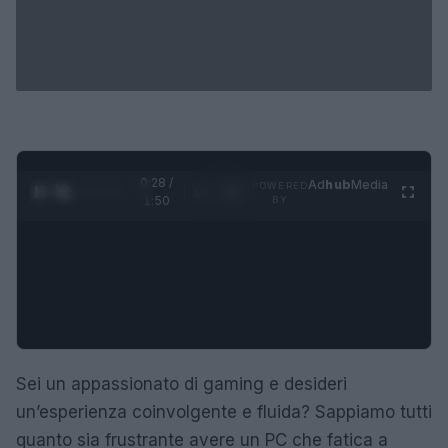
0:29 /
Ad
hub
Media
POWERED
1
/
4
1:50
BY
Sei un appassionato di gaming e desideri
un’esperienza coinvolgente e fluida? Sappiamo tutti
quanto sia frustrante avere un PC che fatica a