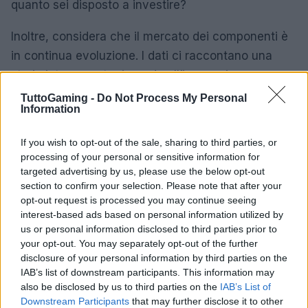
quanto sei disposto a investire?
Inoltre, considera che il mercato dei componenti è
in continua evoluzione. I dati ci raccontano una
storia interessante riguardo all’innovazione
tecnologica e alle nuove uscite di prodotti.
TuttoGaming -
Do Not Process My Personal
Information
Rimanere aggiornato sulle tendenze del settore è
fondamentale per fare scelte informate e
If you wish to opt-out of the sale, sharing to third parties, or
intelligenti.
processing of your personal or sensitive information for
targeted advertising by us, please use the below opt-out
section to confirm your selection. Please note that after your
opt-out request is processed you may continue seeing
interest-based ads based on personal information utilized by
us or personal information disclosed to third parties prior to
your opt-out. You may separately opt-out of the further
disclosure of your personal information by third parties on the
IAB’s list of downstream participants. This information may
also be disclosed by us to third parties on the
IAB’s List of
Downstream Participants
that may further disclose it to other