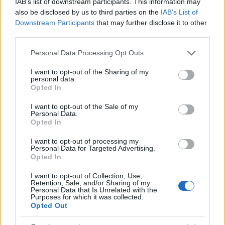
IAB’s list of downstream participants. This information may
trasforma dati e clip in racconti social. Ricorda
also be disclosed by us to third parties on the
IAB’s List of
quando annotò la rimonta al box stampa dello
Downstream Participants
that may further disclose it to other
Stadio Olimpico Grande Torino: da
third parties.
quell'appunto nacque la sua linea editoriale,
che propugna spiegazioni visive per il tifoso
Please note that this website/app uses one or more Google
Personal Data Processing Opt Outs
critico. Dettaglio unico: una stagione
services and may gather and store information including but
allenatore under15 al Chieri e ciclista urbano.
not limited to your visit or usage behaviour. You may click to
I want to opt-out of the Sharing of my
personal data.
grant or deny consent to Google and its third-party tags to
Opted In
use your data for below specified purposes in below Google
consent section.
I want to opt-out of the Sale of my
Personal Data.
Opted In
I want to opt-out of processing my
Personal Data for Targeted Advertising.
Opted In
I want to opt-out of Collection, Use,
Retention, Sale, and/or Sharing of my
Personal Data that Is Unrelated with the
Purposes for which it was collected.
Opted Out