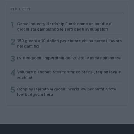
PIÙ LETTI
1
Game Industry Hardship Fund: come un bundle di
giochi sta cambiando le sorti degli sviluppatori
2
150 giochi a 10 dollari per aiutare chi ha perso il lavoro
nel gaming
3
I videogiochi imperdibili del 2026: le uscite più attese
4
Valutare gli sconti Steam: storico prezzi, region lock e
wishlist
5
Cosplay ispirato ai giochi: workflow per outfit e foto
low budget in fiera