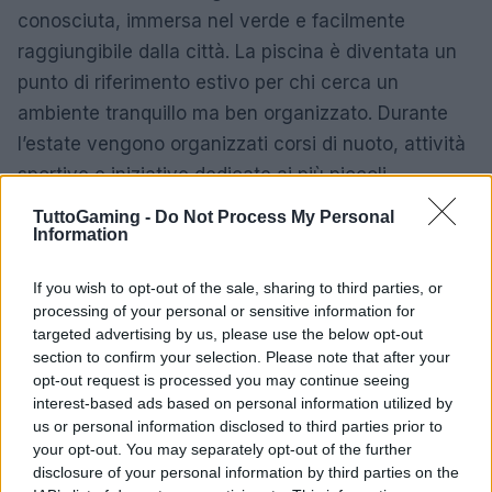
conosciuta, immersa nel verde e facilmente
raggiungibile dalla città. La piscina è diventata un
punto di riferimento estivo per chi cerca un
ambiente tranquillo ma ben organizzato. Durante
l’estate vengono organizzati corsi di nuoto, attività
sportive e iniziative dedicate ai più piccoli.
TuttoGaming -
Do Not Process My Personal
Per un’esperienza più esclusiva, il
Relais Bellaria
Information
offre una piscina estiva immersa nel verde del
Parco dei Gessi Bolognesi e dei Calanchi
If you wish to opt-out of the sale, sharing to third parties, or
processing of your personal or sensitive information for
dell’Abbadessa, a pochi minuti dal centro.
targeted advertising by us, please use the below opt-out
section to confirm your selection. Please note that after your
opt-out request is processed you may continue seeing
interest-based ads based on personal information utilized by
AUTORE
us or personal information disclosed to third parties prior to
Andrea Conforti
your opt-out. You may separately opt-out of the further
Andrea Conforti, 46enne torinese dal look
disclosure of your personal information by third parties on the
casual e naturale, è un analista tattico che