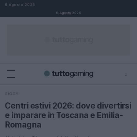
Salta al contenuto
6 Agosto 2026
6 Agosto 2026
⌕
×
⌕
GIOCHI
Cerca
Centri estivi 2026: dove divertirsi
e imparare in Toscana e Emilia-
Romagna