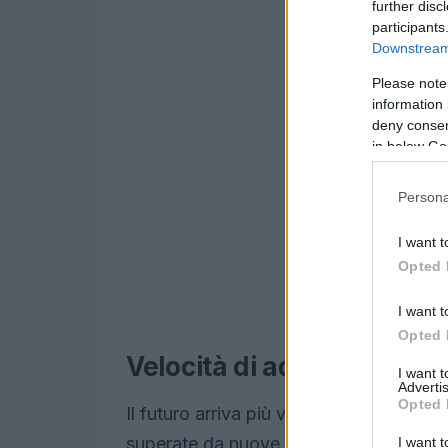
further disc
participants
Downstream 
Please note
information 
deny consent
in below Go
Persona
I want t
Opted 
I want t
Opted 
Velocità di adozione prev
I want 
Advertis
Opted 
Il futuro arriva più veloce del previsto
superate da nuove iniziative di control
I want t