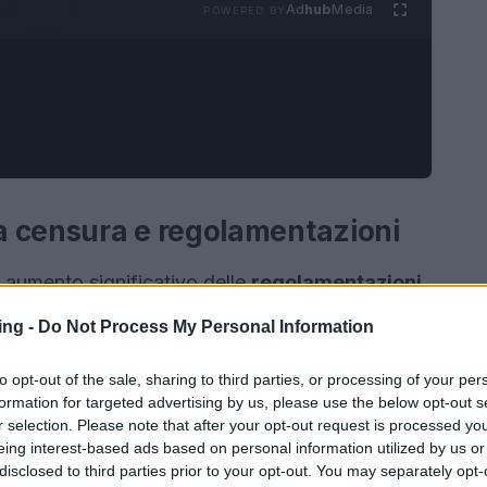
Ad
hub
Media
POWERED BY
a censura e regolamentazioni
 aumento significativo delle
regolamentazioni
ndo un rapporto di
Gartner
, il 65% delle
ing -
Do Not Process My Personal Information
ove leggi per controllare i contenuti dei giochi.
ciali
e
politiche
sulle conseguenze dei
to opt-out of the sale, sharing to third parties, or processing of your per
formation for targeted advertising by us, please use the below opt-out s
r selection. Please note that after your opt-out request is processed y
eing interest-based ads based on personal information utilized by us or
disclosed to third parties prior to your opt-out. You may separately opt-