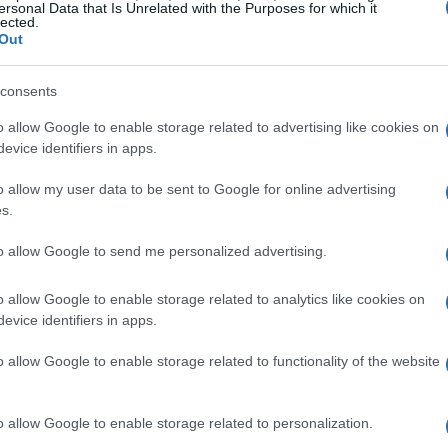
ersonal Data that Is Unrelated with the Purposes for which it
lected.
eno 20 paesi abbiano adottato leggi specifiche
Out
ando radicalmente il panorama del settore.
consents
 e società
o allow Google to enable storage related to advertising like cookies on
evice identifiers in apps.
ive sono significative. Le aziende di videogiochi
o allow my user data to be sent to Google for online advertising
ttare le normative e mantenere la fiducia dei
s.
 di affrontare
sanzioni
severe e una significativa
to allow Google to send me personalized advertising.
tazioni
e le
innovazioni disruptive
potrebbero
ta del settore.
o allow Google to enable storage related to analytics like cookies on
evice identifiers in apps.
o allow Google to enable storage related to functionality of the website
 devono investire in
compliance
e in strategie di
o allow Google to enable storage related to personalization.
ale sviluppare collaborazioni con enti