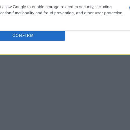
dibattito pubblico su censura e libertà di
o allow Google to enable storage related to security, including
’adozione di tecnologie emergenti, come l’IA per
cation functionality and fraud prevention, and other user protection.
bbe rivelarsi un vantaggio competitivo.
CONFIRM