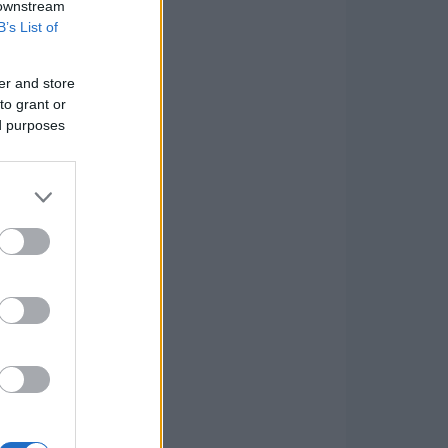
 downstream
B’s List of
er and store
to grant or
ed purposes