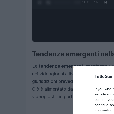
0:27 / 1:21
1
/
4
Tendenze emergenti nell
Le
tendenze emergenti mostrano
un
nei videogiochi a livello globale. Seco
TuttoGam
giurisdizioni prevede di implementare nu
Ciò è alimentato da preoccupazioni
so
If you wish 
sensitive in
videogiochi, in particolare sui giovani.
confirm you
continue se
information 