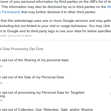
losure of your personal information by third parties on the IAB’s list of
. This information may also be disclosed by us to third parties on the
IA
Participants
that may further disclose it to other third parties.
 that this website/app uses one or more Google services and may gath
including but not limited to your visit or usage behaviour. You may click 
 to Google and its third-party tags to use your data for below specifi
ogle consent section.
l Data Processing Opt Outs
o opt-out of the Sharing of my personal data.
In
o opt-out of the Sale of my Personal Data.
In
ista
to opt-out of processing my Personal Data for Targeted
ing.
In
: le regolamentazioni attuali potrebbero essere
lo che si stanno già materializzando. Entro un
o opt-out of Collection, Use, Retention, Sale, and/or Sharing