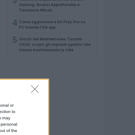
3
Gaming: Analisi Approfondita e
Tendenze Attuali
4
Come aggiornare a EA Play Pro su
PC tramite l’EA app
5
Giochi del Mediterraneo Taranto
2026: scopri gli impianti sportivi che
stanno trasformando la città
sonal or
ection to
ou may
 personal
out of the