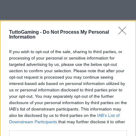
TuttoGaming -
Do Not Process My Personal
Information
If you wish to opt-out of the sale, sharing to third parties, or
processing of your personal or sensitive information for
targeted advertising by us, please use the below opt-out
section to confirm your selection. Please note that after your
opt-out request is processed you may continue seeing
interest-based ads based on personal information utilized by
Decisione d’acquisto informata:
us or personal information disclosed to third parties prior to
checklist operativa
your opt-out. You may separately opt-out of the further
disclosure of your personal information by third parties on the
Prima di acquistare, applicare una checklist
IAB’s list of downstream participants. This information may
also be disclosed by us to third parties on the
IAB’s List of
sintetica: 1) Qual è il
core loop
in tre verbi? 2) La
Downstream Participants
that may further disclose it to other
meta-progressione cambia lo stile di gioco o solo i
third parties.
numeri? 3) Le ricompense sono comprensibili, con