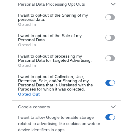
Please note that this website/app uses one or more Google
Personal Data Processing Opt Outs
probabilità trasparenti e sink credibili? 4) La curva
services and may gather and store information including but
di difficoltà propone skill checks vari e leggibili? 5)
not limited to your visit or usage behaviour. You may click to
I want to opt-out of the Sharing of my
personal data.
grant or deny consent to Google and its third-party tags to
Le patch note mostrano coerenza e cura
Opted In
use your data for below specified purposes in below Google
dell’economia? 6) Il titolo sembra rispettare tempo
consent section.
I want to opt-out of the Sale of my
e abilità, evitando grinding obbligato? Con queste
Personal Data.
Opted In
domande, un giocatore può prevedere il valore nel
lungo periodo, leggere gli aggiornamenti con
I want to opt-out of processing my
Personal Data for Targeted Advertising.
lucidità e scegliere prodotti che sostengono
Opted In
interesse, miglioramento e piacere di gioco
I want to opt-out of Collection, Use,
duraturo.
Retention, Sale, and/or Sharing of my
Personal Data that Is Unrelated with the
Purposes for which it was collected.
Opted Out
AUTORE
Google consents
AiAdhubMedia
I want to allow Google to enable storage
related to advertising like cookies on web or
device identifiers in apps.