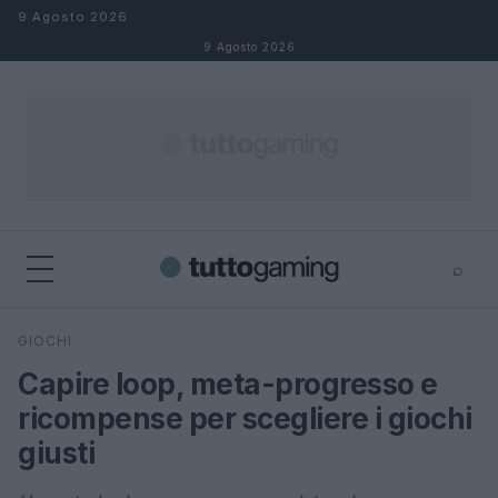
Salta al contenuto
9 Agosto 2026
9 Agosto 2026
⌕
×
⌕
GIOCHI
Cerca
Capire loop, meta-progresso e
ricompense per scegliere i giochi
giusti