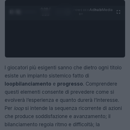
0:29 /
Ad
hub
Media
POWERED
1
/
4
1:23
BY
I giocatori più esigenti sanno che dietro ogni titolo
esiste un impianto sistemico fatto di
loop
bilanciamento
e
progresso
. Comprendere
questi elementi consente di prevedere come si
evolverà l’esperienza e quanto durerà l’interesse.
Per
loop
si intende la sequenza ricorrente di azioni
che produce soddisfazione e avanzamento; il
bilanciamento regola ritmo e difficoltà; la