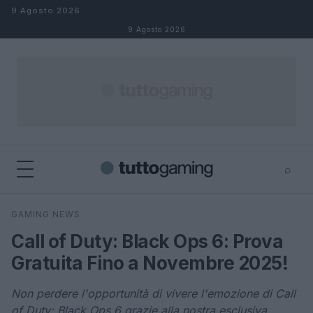
Salta al contenuto
9 Agosto 2026
9 Agosto 2026
⌕
×
⌕
GAMING NEWS
Cerca
Call of Duty: Black Ops 6: Prova
Gratuita Fino a Novembre 2025!
Non perdere l'opportunità di vivere l'emozione di Call
of Duty: Black Ops 6 grazie alla nostra esclusiva