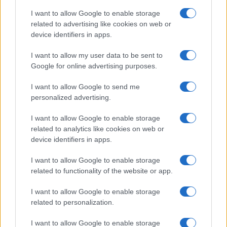
I want to allow Google to enable storage
William, Kate e i principini in Scozia per i giochi del
related to advertising like cookies on web or
Commonwealth: tutti i dettagli
device identifiers in apps.
Francesca Lombardi · 2 Ago 2026
I want to allow my user data to be sent to
Google for online advertising purposes.
GAMING NEWS
I want to allow Google to send me
personalized advertising.
I want to allow Google to enable storage
related to analytics like cookies on web or
device identifiers in apps.
I want to allow Google to enable storage
related to functionality of the website or app.
I want to allow Google to enable storage
related to personalization.
Giochi del Mediterraneo Taranto 2026: scopri gli
impianti sportivi che stanno trasformando la città
I want to allow Google to enable storage