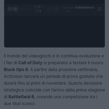
0:28 /
Ad
hub
Media
POWERED
1
/
4
1:20
BY
Il mondo dei videogiochi è in continua evoluzione e
i fan di
Call of Duty
si preparano a testare il nuovo
Black Ops 6
. A partire dalla prossima settimana,
Activision lancerà un periodo di prova gratuita che
durerà fino ai primi di novembre. Questa decisione
strategica coincide con l’arrivo della prima stagione
di
Battlefield 6
, creando una competizione tra i
due titoli iconici.