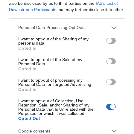
also be disclosed by us to third parties on the
IAB’s List of
Downstream Participants
that may further disclose it to other
third parties.
Please note that this website/app uses one or more Google
Personal Data Processing Opt Outs
services and may gather and store information including but
not limited to your visit or usage behaviour. You may click to
I want to opt-out of the Sharing of my
personal data.
grant or deny consent to Google and its third-party tags to
Continua a leggere
Opted In
use your data for below specified purposes in below Google
consent section.
I want to opt-out of the Sale of my
Personal Data.
GAMING NEWS
Opted In
I want to opt-out of processing my
Personal Data for Targeted Advertising.
Opted In
I want to opt-out of Collection, Use,
Retention, Sale, and/or Sharing of my
Personal Data that Is Unrelated with the
Purposes for which it was collected.
Opted Out
Google consents