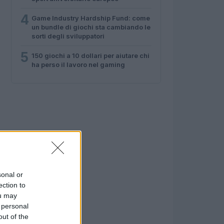
4
Game Industry Hardship Fund: come
un bundle di giochi sta cambiando le
sorti degli sviluppatori
5
150 giochi a 10 dollari per aiutare chi
ha perso il lavoro nel gaming
sonal or
ection to
ou may
 personal
out of the