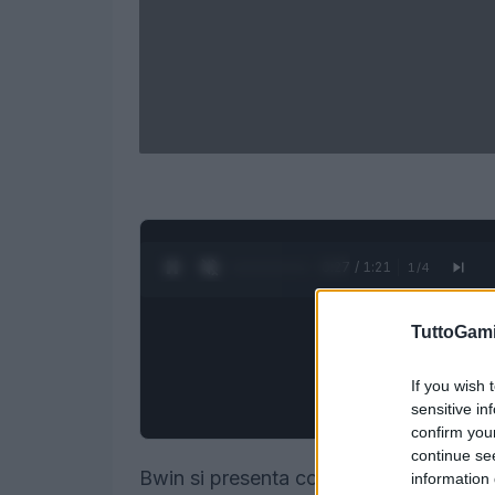
0:28 / 1:21
1
/
4
TuttoGam
If you wish 
sensitive in
confirm you
continue se
Bwin si presenta come un gigante nel m
information 