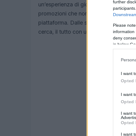
further disc
un’esperienza di gioco che supera le a
participants
promozioni che non ha eguali, è facile
Downstream 
piattaforma. Dalle slot machine ai gioch
Please note
cerca, il tutto con un occhio attento al
information 
deny consent
in below Go
Persona
I want t
Opted 
I want t
Opted 
I want 
Advertis
Opted 
I want t