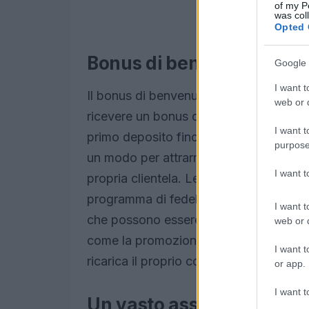
of my P
was col
Opted 
Bonus di benvenuto e pro
Google 
I want t
Il bonus di benvenuto di Bwin è partico
web or d
ricevere un bonus di 5€ per provare il 
I want t
primo deposito fino a 1000€ e 50 giri g
purpose
un modo per attrarre nuovi giocatori, 
I want 
propria clientela. Le promozioni non si 
programma di fedeltà chiamato Bwin Cl
I want t
che possono essere trasformati in bonu
web or d
come la promozione “Un lunedì da leoni”,
I want t
ricarica il proprio conto.
or app.
I want t
Un vasto assortimento di 