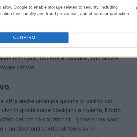
o allow Google to enable storage related to security, including
o di Bwin è un vero e proprio paradiso per gli
cation functionality and fraud prevention, and other user protection.
 come Gonzo’s Quest e Starburst, si affiancano a
 forniti da provider rinomati come NetEnt e Play’n
CONFIRM
tegorie che permettono di navigare facilmente tra
sivi. Se sei un appassionato di giochi da tavolo,
nde blackjack, roulette e baccarat, con alcune
rovare altrove.
ivo
 ma offre anche un’ampia gamma di casinò dal
 vivo in giochi come blackjack e roulette, il tutto
mosfera dei casinò tradizionali. I game show sono
i più divertenti spettacoli televisivi in