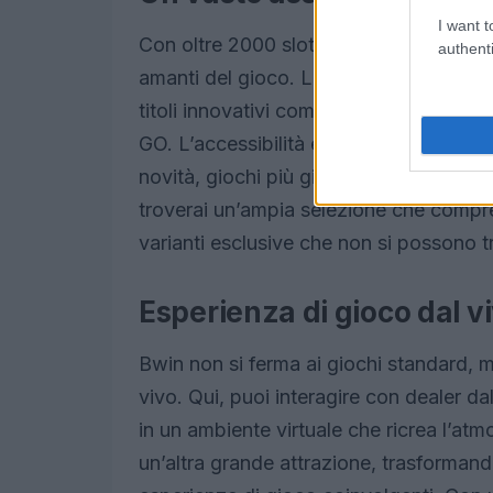
I want t
Con oltre 2000 slot machine, il catalog
authenti
amanti del gioco. Le slot più popolari,
titoli innovativi come Shark Blitz, tutti
GO. L’accessibilità è garantita, con ca
novità, giochi più giocati e titoli esclu
troverai un’ampia selezione che compre
varianti esclusive che non si possono t
Esperienza di gioco dal v
Bwin non si ferma ai giochi standard,
vivo. Qui, puoi interagire con dealer dal
in un ambiente virtuale che ricrea l’at
un’altra grande attrazione, trasformando 