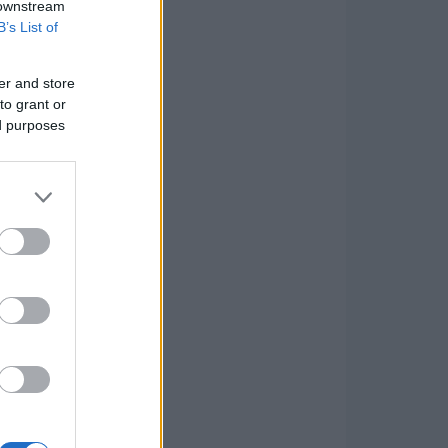
 downstream
B’s List of
er and store
to grant or
ed purposes