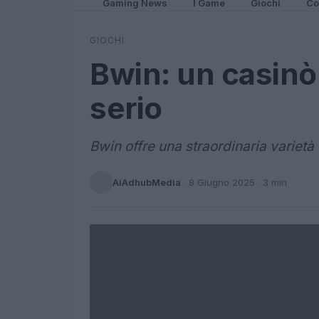
Gaming News
I Game
Giochi
Co
GIOCHI
Bwin: un casinò 
serio
Bwin offre una straordinaria varietà d
AiAdhubMedia
·
8 Giugno 2025
· 3 min