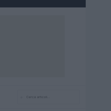
⌕
Cerca