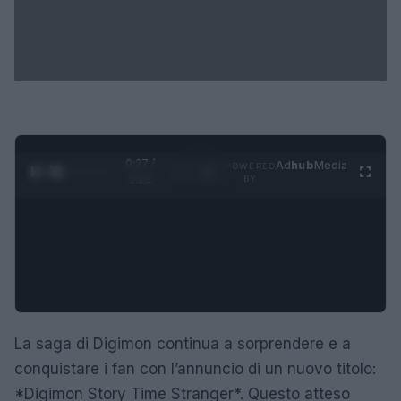
0:28 /
Ad
hub
Media
POWERED
1
/
4
1:21
BY
La saga di Digimon continua a sorprendere e a
conquistare i fan con l’annuncio di un nuovo titolo:
*Digimon Story Time Stranger*. Questo atteso