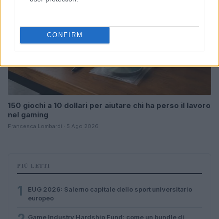
CONFIRM
150 giochi a 10 dollari per aiutare chi ha perso il lavoro
nel gaming
Francesca Lombardi · 5 Ago 2026
PIÙ LETTI
1
EUG 2026: Salerno capitale dello sport universitario
europeo
2
Game Industry Hardship Fund: come un bundle di