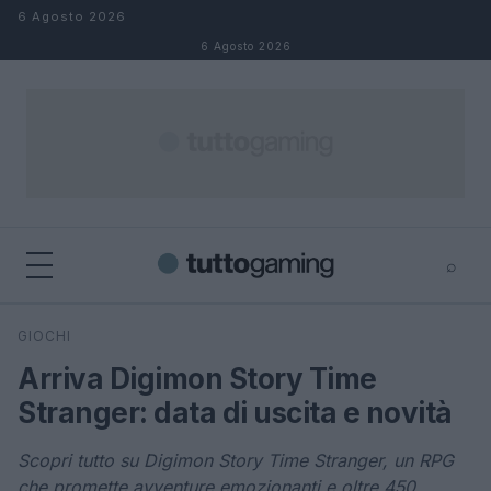
Salta al contenuto
6 Agosto 2026
6 Agosto 2026
⌕
×
⌕
GIOCHI
Cerca
Arriva Digimon Story Time
Stranger: data di uscita e novità
Scopri tutto su Digimon Story Time Stranger, un RPG
che promette avventure emozionanti e oltre 450