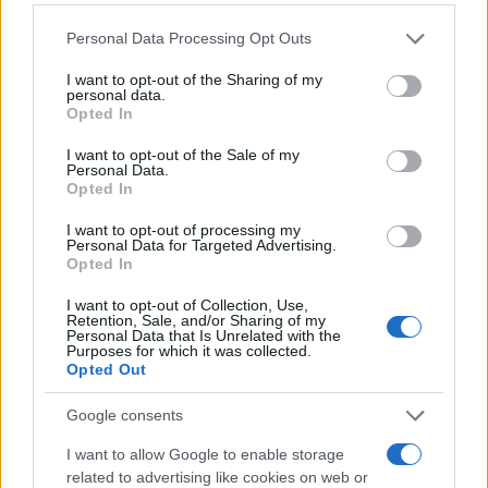
Please note that this website/app uses one or more Google
Personal Data Processing Opt Outs
Continua a leggere
services and may gather and store information including but
not limited to your visit or usage behaviour. You may click to
I want to opt-out of the Sharing of my
personal data.
grant or deny consent to Google and its third-party tags to
Opted In
GIOCHI
use your data for below specified purposes in below Google
consent section.
I want to opt-out of the Sale of my
Personal Data.
Opted In
I want to opt-out of processing my
Personal Data for Targeted Advertising.
Opted In
I want to opt-out of Collection, Use,
Retention, Sale, and/or Sharing of my
Personal Data that Is Unrelated with the
Purposes for which it was collected.
Opted Out
EUG 2026: Salerno capitale dello sport universitario
Google consents
europeo
I want to allow Google to enable storage
Francesca Lombardi · 6 Ago 2026
related to advertising like cookies on web or