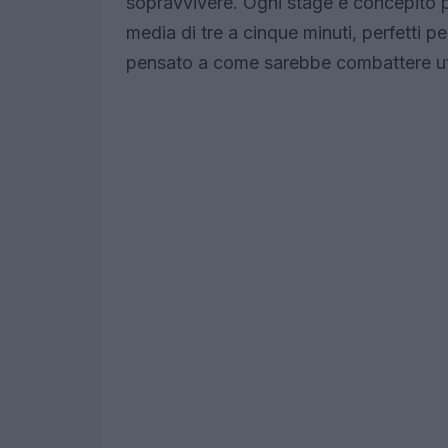
sopravvivere. Ogni stage è concepito 
media di tre a cinque minuti, perfetti p
pensato a come sarebbe combattere util