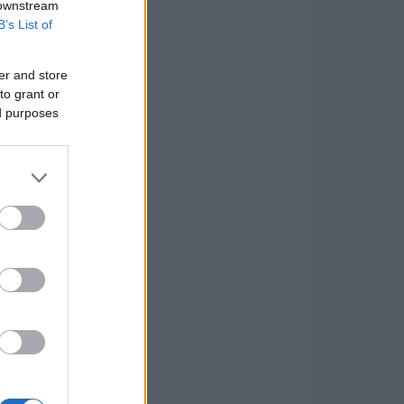
 downstream
B’s List of
er and store
to grant or
ed purposes