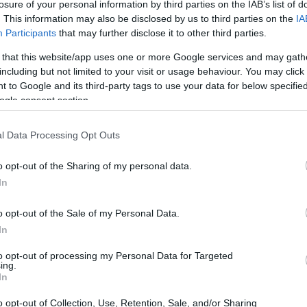
losure of your personal information by third parties on the IAB’s list of
 il pubblico su PC, fa finalmente il suo esordio
. This information may also be disclosed by us to third parties on the
IA
splosivo di azione e dinamismo. Sviluppato da
Participants
that may further disclose it to other third parties.
daci come
Genital Jousting
e
Broforce
, questo
 that this website/app uses one or more Google services and may gath
a come un omaggio al classico
Hotline Miami
, ma
including but not limited to your visit or usage behaviour. You may click 
 to Google and its third-party tags to use your data for below specifi
dal primo luglio a un prezzo accessibile, Anger
ogle consent section.
ori con sparatorie e colpi di karate, immergendoli
 e avventure. Ma cosa rende questa versione per
l Data Processing Opt Outs
molo insieme!
o opt-out of the Sharing of my personal data.
In
o opt-out of the Sale of my Personal Data.
In
to opt-out of processing my Personal Data for Targeted
ing.
In
o opt-out of Collection, Use, Retention, Sale, and/or Sharing