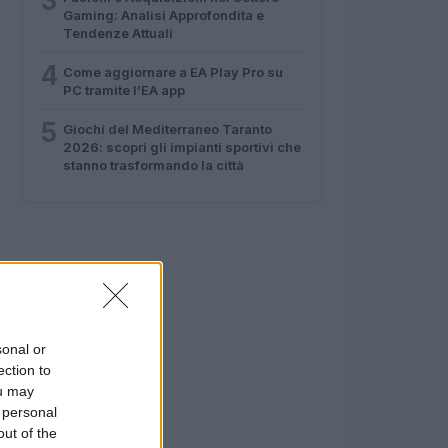
3
Gaming: Analisi Approfondita e
Tendenze Attuali
4
Come aggiornare a EA Play Pro su
PC tramite l’EA app
5
Giochi del Mediterraneo Taranto
2026: scopri gli impianti sportivi che
stanno trasformando la città
sonal or
ection to
ou may
 personal
out of the