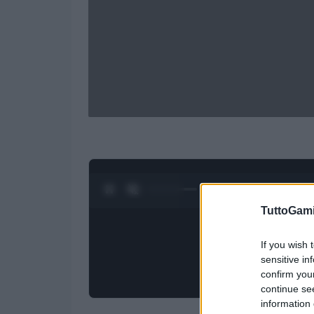
0:28 / 1:50
1
/
4
TuttoGam
If you wish 
sensitive in
confirm you
continue se
information 