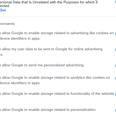
ersonal Data that Is Unrelated with the Purposes for which it
lected.
Out
consents
o allow Google to enable storage related to advertising like cookies on
evice identifiers in apps.
o allow my user data to be sent to Google for online advertising
nte: Criminopoli
s.
to allow Google to send me personalized advertising.
ve la legge sembra essere un concetto obsoleto,
 dover affrontare una serie di sfide per
o allow Google to enable storage related to analytics like cookies on
La trama è semplice ma efficace: dopo un
evice identifiers in apps.
eve combattere contro le gang locali per
o allow Google to enable storage related to functionality of the website
. Questa storia di vendetta si intreccia con
 degli anni ’90, creando un’atmosfera di nostalgia
o allow Google to enable storage related to personalization.
 avventure ti attenderebbero in una città così