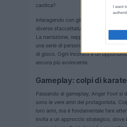
caotica?
I want t
authenti
Interagendo con gli abitanti della città,
diverse sfaccettature della vita a Crimin
La narrazione, seppur non particolarme
una serie di personaggi stravaganti e si
di gioco. Ogni incontro è un’opportunità
ancora più avvincente.
Gameplay: colpi di karate
Passando al gameplay, Anger Foot si di
sono le vere armi del protagonista. Col
loro armi, ma è fondamentale fare atte
invita a un approccio strategico, dove 